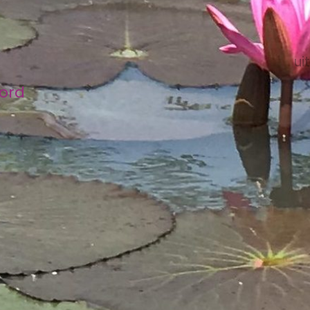
ui
bord