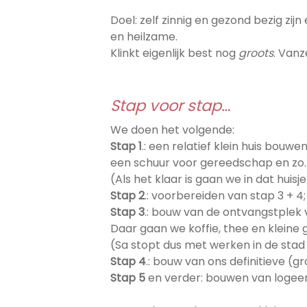
Doel: zelf zinnig en gezond bezig zi
en heilzame.
Klinkt eigenlijk best nog
groots
. Vanz
Stap voor stap…
We doen het volgende:
Stap 1
.: een relatief klein huis bou
een schuur voor gereedschap en zo.
(Als het klaar is gaan we in dat hui
Stap 2
.: voorbereiden van stap 3 + 
Stap 3
.: bouw van de ontvangstplek v
Daar gaan we koffie, thee en klein
(Sa stopt dus met werken in de stad a
Stap 4
.: bouw van ons definitieve (g
Stap 5
en verder: bouwen van logeerhu