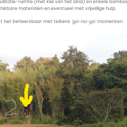
tatie-ruimte (met klei van het land) en enkele bamboe-p
hikbare materialen en eventueel met vrijwillige hulp.
ijft het beheersbaar met telkens
‘go-no-go’
momenten.