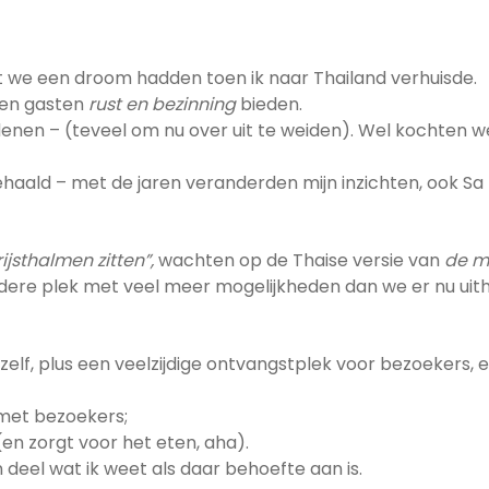
at we een droom hadden toen ik naar Thailand verhuisde.
n en gasten
rust en bezinning
bieden.
denen – (teveel om nu over uit te weiden). Wel kochten we
haald – met de jaren veranderden mijn inzichten, ook Sa z
rijsthalmen
zitten”,
wachten op de Thaise versie van
de m
jzondere plek met veel meer mogelijkheden dan we er nu uit
lf, plus een veelzijdige ontvangstplek voor bezoekers, e
 met bezoekers;
n zorgt voor het eten, aha).
en deel wat ik weet als daar behoefte aan is.