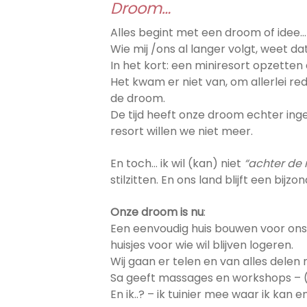
Droom…
Alles begint met een droom of idee…
Wie mij /ons al langer volgt, weet d
In het kort: een miniresort opzette
Het kwam er niet van, om allerlei re
de droom.
De tijd heeft onze droom echter inge
resort willen we niet meer.
En toch… ik wil (kan) niet
“achter de 
stilzitten. En ons land blijft een bi
Onze droom is nu
:
Een eenvoudig huis bouwen voor onsze
huisjes voor wie wil blijven logeren.
Wij gaan er telen en van alles delen
Sa geeft massages en workshops – (e
En ik..? – ik tuinier mee waar ik kan 