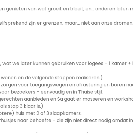
jn en genieten van wat groeit en bloeit, en… anderen laten
elfsprekend zijn er grenzen, maar… niet aan onze dromen.
wen, wat we later kunnen gebruiken voor logees – 1 kamer +
sje wonen en de volgende stappen realiseren.)
4; zorgen voor toegangswegen en afrastering en boren na
oor bezoekers – eenvoudig en in Thaise stijl.
e gerechten aanbieden en Sa gaat er masseren en worksh
ls stap 3 klaar is.)
rotere) huis met 2 of 3 slaapkamers.
isjes naar behoefte – die zijn niet direct nodig omdat in 