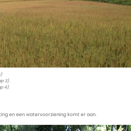
s)
p 3).
p 4).
iting en een watervoorziening komt er aan.