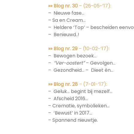
»» Blog nr. 30
– (26-05-’17):
– Nieuwe fase…
– Sa en Cream…
– Heldere ‘Top’ – bescheiden eenv
– Benieuwd..!
»» Blog nr. 29
– (10-02-’17):
– Bewogen bezoek…
–
“Ver-oostert”
– Gevolgen…
– Gezondheid… – Dieet én…
»» Blog nr. 28
– (7-01-’17):
– Geluk… begint bij mezelf…
– Afscheid 2016…
– Crematie, symbolieken…
– ‘Bewust’ in 2017…
– Spannend nieuwtje.