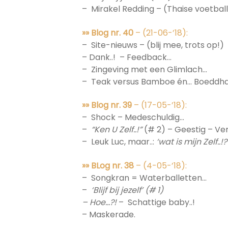
– Mirakel Redding – (Thaise voetball
»» Blog nr. 40
– (21-06-’18):
– Site-nieuws – (blij mee, trots op!)
– Dank..! – Feedback…
– Zingeving met een Glimlach…
– Teak versus Bamboe én… Boeddh
»» Blog nr. 39
– (17-05-’18):
– Shock – Medeschuldig…
–
“Ken U Zelf..!”
(# 2) – Geestig – V
– Leuk Luc, maar..:
‘wat is mijn Zelf..!?
»» BLog nr. 38
– (4-05-’18):
– Songkran = Waterballetten…
–
‘Blijf bij jezelf’ (# 1)
–
Hoe…?!
– Schattige baby..!
– Maskerade.