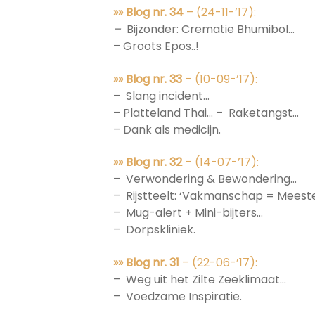
»» Blog nr. 34
– (24-11-’17):
–
Bijzonder: Crematie Bhumibol…
– Groots Epos..!
»» Blog nr. 33
– (10-09-’17):
– Slang incident…
– Platteland Thai… – Raketangst…
– Dank als medicijn.
»» Blog nr. 32
– (14-07-’17):
– Verwondering & Bewondering…
– Rijstteelt: ‘Vakmanschap = Meest
– Mug-alert + Mini-bijters…
– Dorpskliniek.
»» Blog nr. 31
– (22-06-’17):
– Weg uit het Zilte Zeeklimaat…
– Voedzame Inspiratie.