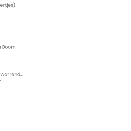
ertjes).
a Boom.
erwarrend…
’