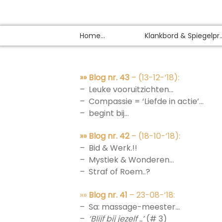
Home…
Klankbord & Spiegelpr..
»» Blog nr. 43
– (13-12-’18):
– Leuke vooruitzichten…
– Compassie = ‘Liefde in actie’…
– begint bij…
»» Blog nr. 42
– (18-10-’18):
– Bid & Werk.!!
– Mystiek & Wonderen…
– Straf of Roem..?
»»
Blog nr. 41
– 23-08-’18:
– Sa: massage-meester…
–
‘Blijf bij jezelf ..’
(# 3)