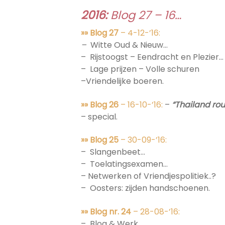
2016:
Blog 27 – 16…
»» Blog 27
– 4-12-’16:
–
Witte Oud & Nieuw…
– Rijstoogst – Eendracht en Plezier…
– Lage prijzen – Volle schuren
–Vriendelijke boeren.
»» Blog 26
– 16-10-’16:
–
“Thailand rou
– special.
»» Blog 25
– 30-09-’16:
– Slangenbeet…
– Toelatingsexamen…
– Netwerken of Vriendjespolitiek..?
– Oosters: zijden handschoenen.
»» Blog nr. 24
– 28-08-’16:
– Blog & Werk…