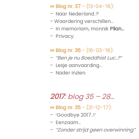
»» Blog nr. 37
– (13-04-’18):
– Naar Nederland..?
– Waardering verschillen…
– In memoriam, monnik
Plian…
– Privacy.
»» Blog nr. 36
– (16-03-’18):
–
“Ben je nu Boeddhist Luc..?”
– Lesje aanvaarding…
– Nader inzien.
2017
: blog 35 – 28…
»» Blog nr. 35
– (21-12-’17):
– ‘Goodbye 2017..!’
– Eenzaam…
–
“Zonder strijd geen overwinning”