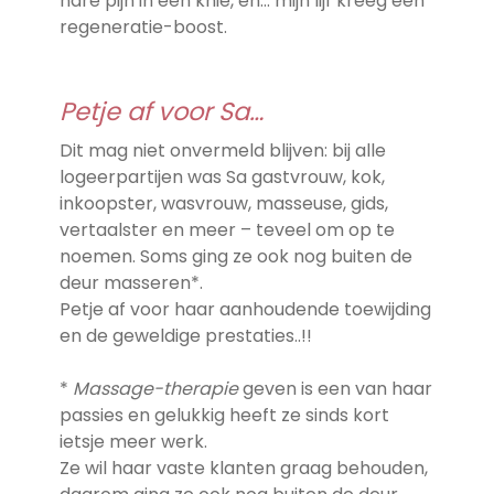
nare pijn in een knie, en… mijn lijf kreeg een
regeneratie-boost.
Petje af voor Sa…
Dit mag niet onvermeld blijven: bij alle
logeerpartijen was Sa gastvrouw, kok,
inkoopster, wasvrouw, masseuse, gids,
vertaalster en meer – teveel om op te
noemen. Soms ging ze ook nog buiten de
deur masseren*.
Petje af voor haar aanhoudende toewijding
en de geweldige prestaties..!!
*
Massage-therapie
geven is een van haar
passies en gelukkig heeft ze sinds kort
ietsje meer werk.
Ze wil haar vaste klanten graag behouden,