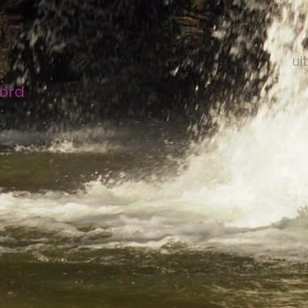
ui
bord