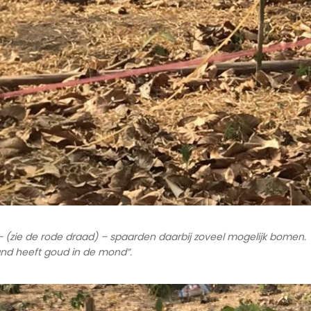
– (zie de rode draad)
– sp
aarden daarbij zoveel mogelijk bomen
.
and heeft goud in de mond”.