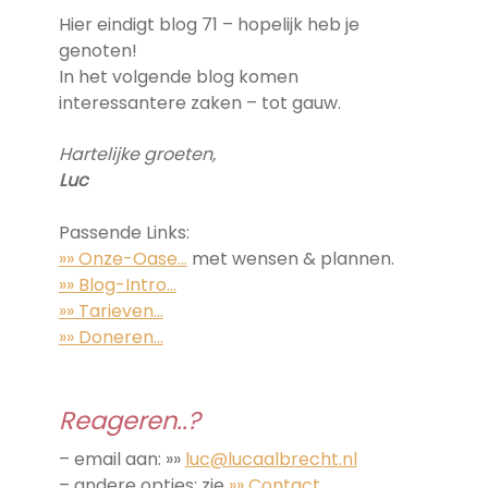
Hier eindigt blog 71 – hopelijk heb je
genoten!
In het volgende blog komen
interessantere zaken – tot gauw.
Hartelijke groeten,
Luc
Passende Links:
»» Onze-Oase…
met wensen & plannen.
»» Blog-Intro…
»» Tarieven…
»» Doneren…
Reageren..?
– email aan: »»
luc@lucaalbrecht.nl
– andere opties: zie
»» Contact…