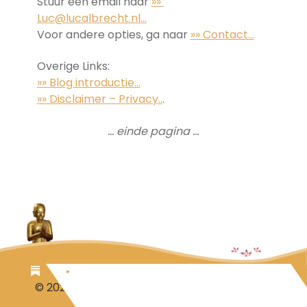
Stuur een email naar
»»
Luc@lucalbrecht.nl…
Voor andere opties, ga naar
»» Contact…
Overige Links:
»» Blog introductie…
»» Disclaimer – Privacy..
.
… einde pagina …
© 2026 Luc Aalbrecht
Steuntje voor Luc?
Disclaimer-Privacy
Contact