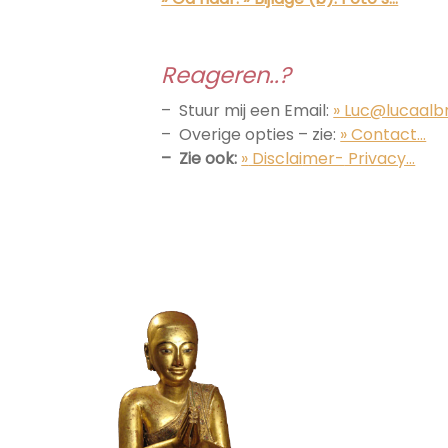
Reageren..?
– Stuur mij een Email:
» Luc@lucaalb
– Overige opties – zie:
» Contact…
– Zie ook:
»
Disclai
mer-
Privacy…