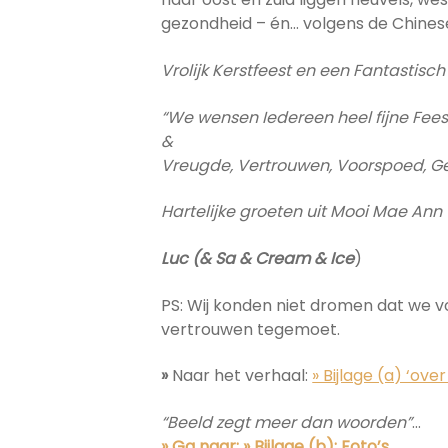
gezondheid – én… volgens de Chinese
Vrolijk Kerstfeest en een Fantastisch 
“We wensen Iedereen heel fijne Fe
&
Vreugde, Vertrouwen, Voorspoed, Ge
Hartelijke groeten uit Mooi Mae Ann
Luc (& Sa & Cream & Ice
)
PS: Wij konden niet dromen dat we v
vertrouwen tegemoet.
»
Naar het verhaal:
» Bijlage (a) ‘ove
“Beeld zegt meer dan woorden”
…
» Ga naar: » Bijlage (b): Foto’s…