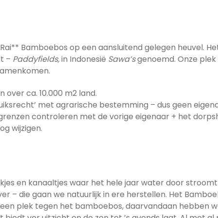
á 3 Rai** Bamboebos op een aansluitend gelegen heuvel. Het
lt –
Paddyfields,
in Indonesië
Sawa’s
genoemd. Onze plek m
e samenkomen.
n over ca. 10.000 m2 land.
uiksrecht’ met agrarische bestemming – dus geen eigen
grenzen controleren met de vorige eigenaar + het dorpsh
g wijzigen.
kjes en kanaaltjes waar het hele jaar water door stroomt
jver – die gaan we natuurlijk in ere herstellen. Het Bambo
p een plek tegen het bamboebos, daarvandaan hebben we u
t biedt ver uitzicht en de zon tot ’s avonds laat. Al met al