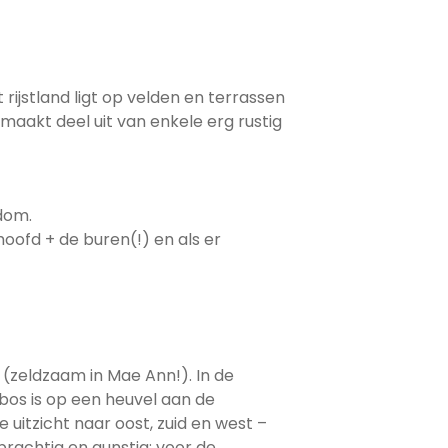
 rijstland ligt op velden en terrassen
aakt deel uit van enkele erg rustig
dom.
oofd + de buren(!) en als er
 (zeldzaam in Mae Ann!). In de
ebos is op een heuvel aan de
itzicht naar oost, zuid en west –
 prachtig en gunstig: voor de