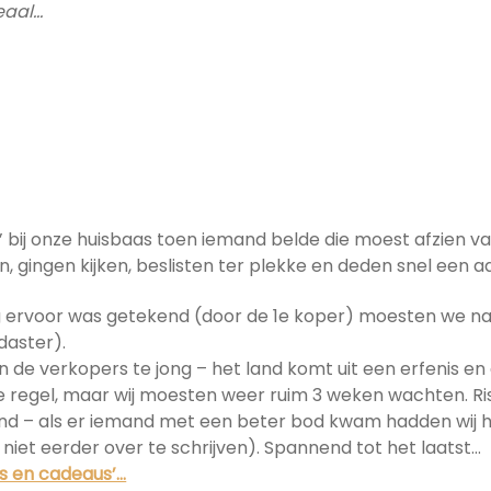
deaal…
 bij onze huisbaas toen iemand belde die moest afzien va
gingen kijken, beslisten ter plekke en deden snel een a
g ervoor was getekend (door de 1e koper) moesten we na
daster).
e verkopers te jong – het land komt uit een erfenis en
 regel, maar wij moesten weer ruim 3 weken wachten. Risk
land – als er iemand met een beter bod kwam hadden wij h
 niet eerder over te schrijven). Spannend tot het laatst…
s en cadeaus’…