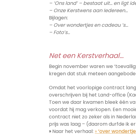
– ‘Ons land’ – bestaat uit… en ligt i
– Onze Kerstwens aan Iedereen…
Bijlagen:
– Over wondertjes en cadeau ’s…
– Foto’s..
.
Net een Kerstverhaal…
Begin november waren we ‘toevallig’
kregen dat stuk meteen aangeboden, 
Omdat het voorlopige contract lan
overschrijven bij het Land-office (Ka
Toen we daar kwamen bleek één van d
voordat hij mag verkopen. Een mooie
contract niet zo zeker als in Neder
prijs was laag – (daarom durfde ik er
»
Naar het verhaal:
»
‘over wondertje