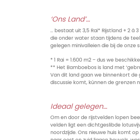
‘Ons Land’…
… bestaat uit 3,5 Rai* Rijstland + 2 
die onder water staan tijdens de tee
gelegen minivalleien die bij de onz
* 1 Rai = 1.600 m2 – dus we beschikke
** Het Bamboebos is land met ‘gebr
Van dit land gaan we binnenkort de 
discussie komt, kúnnen de grenzen no
Ideaal gelegen…
Om en door de rijstvelden lopen bee
velden ligt een dichtgeslibde lotusvi
noordzijde. Ons nieuwe huis komt o
naar oost en zuid liggen heuvels, wes