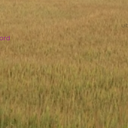
ui
bord