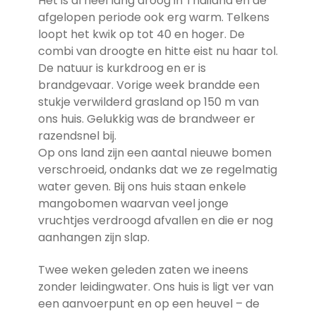
Het is al heel lang droog in Thailand en de
afgelopen periode ook erg warm. Telkens
loopt het kwik op tot 40 en hoger. De
combi van droogte en hitte eist nu haar tol.
De natuur is kurkdroog en er is
brandgevaar. Vorige week brandde een
stukje verwilderd grasland op 150 m van
ons huis. Gelukkig was de brandweer er
razendsnel bij.
Op ons land zijn een aantal nieuwe bomen
verschroeid, ondanks dat we ze regelmatig
water geven. Bij ons huis staan enkele
mangobomen waarvan veel jonge
vruchtjes verdroogd afvallen en die er nog
aanhangen zijn slap.
Twee weken geleden zaten we ineens
zonder leidingwater. Ons huis is ligt ver van
een aanvoerpunt en op een heuvel – de