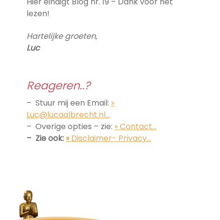
Hier eindigt Blog nr. 19 – Dank voor het
lezen!
Hartelijke groeten,
Luc
Reageren..?
– Stuur mij een Email:
»
Luc@lucaalbrecht.nl…
– Overige opties – zie:
» Contact…
– Zie ook:
»
Disclaimer- Privacy…