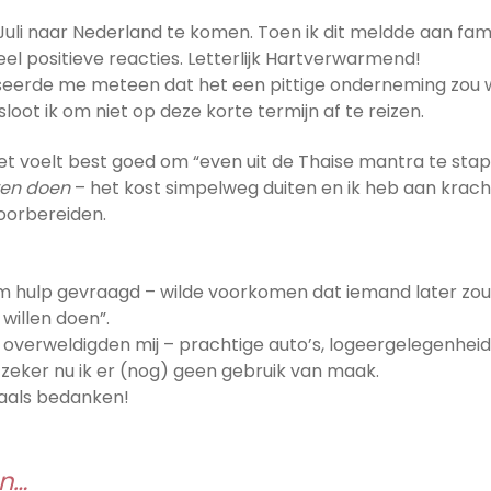
uli naar Nederland te komen. Toen ik dit meldde aan fam
veel positieve reacties. Letterlijk Hartverwarmend!
iseerde me meteen dat het een pittige onderneming zou w
loot ik om niet op deze korte termijn af te reizen.
 Het voelt best goed om “even uit de Thaise mantra te sta
en doen
– het kost simpelweg duiten en ik heb aan krach
voorbereiden.
 om hulp gevraagd – wilde voorkomen dat iemand later zo
 willen doen”.
erweldigden mij – prachtige auto’s, logeergelegenheid, e
 zeker nu ik er (nog) geen gebruik van maak.
maals bedanken!
en…