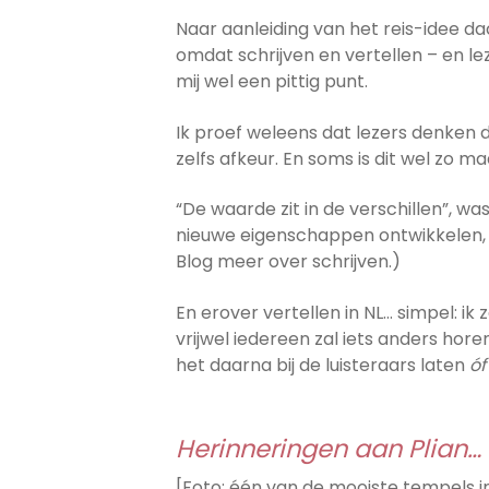
Naar aanleiding van het reis-idee dach
omdat schrijven en vertellen – en le
mij wel een pittig punt.
Ik proef weleens dat lezers denken 
zelfs afkeur. En soms is dit wel zo m
“De waarde zit in de verschillen”, wa
nieuwe eigenschappen ontwikkelen, of
Blog meer over schrijven.)
En erover vertellen in NL… simpel: i
vrijwel iedereen zal iets anders hore
het daarna bij de luisteraars laten
óf
Herinneringen aan Plian…
[Foto: één van de mooiste tempels i