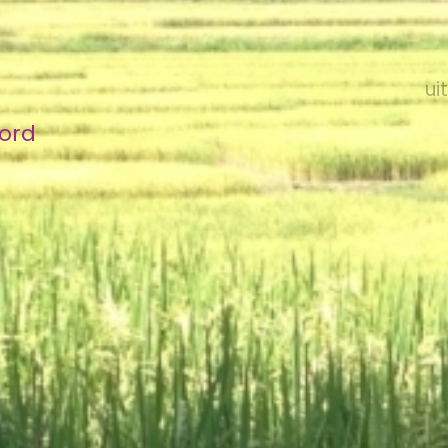
ui
bord