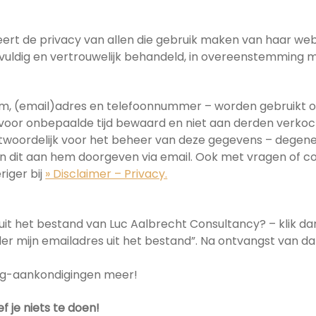
ert de privacy van allen die gebruik maken van haar websi
rgvuldig en vertrouwelijk behandeld, in overeenstemmin
aam, (email)adres en telefoonnummer – worden gebruikt 
oor onbepaalde tijd bewaard en niet aan derden verkoc
ntwoordelijk voor het beheer van deze gegevens – degene d
kan dit aan hem doorgeven via email. Ook met vragen of c
riger bij
» Disclaimer – Privacy.
r uit het bestand van Luc Aalbrecht Consultancy? – klik da
jder mijn emailadres uit het bestand”. Na ontvangst van dat
log-aankondigingen meer!
f je niets te doen!