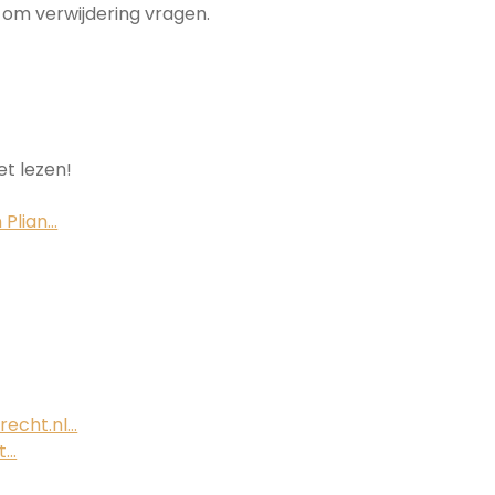
il om verwijdering vragen.
et lezen!
 Plian…
recht.nl…
t…