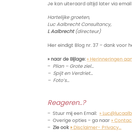
Je kan uiteraard altijd later via ema
Hartelijke groeten,
Luc Aalbrecht Consultancy,
L Aalbrecht
(directeur)
Hier eindigt Blog nr. 37 – dank voor h
» naar de Bijlage:
» Herinneringen aan
–
Plian – Grote ziel…
– Spijt en Verdriet…
– Foto’s…
Reageren..?
– Stuur mij een Email:
» Luc@lucaalb
– Overige opties – ga naar
» Contac
–
Zie ook
»
Disclaimer- Privacy…