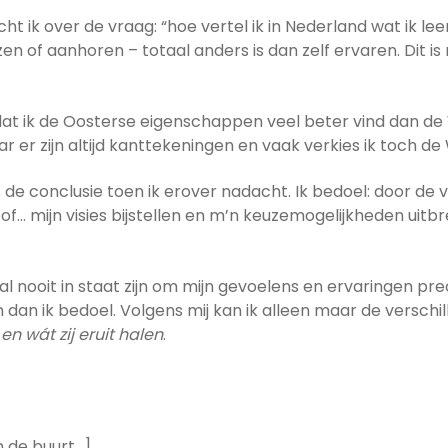
t ik over de vraag: “hoe vertel ik in Nederland wat ik leer
zen of aanhoren – totaal anders is dan zelf ervaren. Dit i
dat ik de Oosterse eigenschappen veel beter vind dan de
aar er zijn altijd kanttekeningen en vaak verkies ik toch d
s de conclusie toen ik erover nadacht. Ik bedoel: door de 
… mijn visies bijstellen en m’n keuzemogelijkheden uitbre
k zal nooit in staat zijn om mijn gevoelens en ervaringen 
n dan ik bedoel. Volgens mij kan ik alleen maar de verschi
 en wát zij eruit halen
.
n de buurt…]