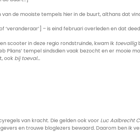
 van de mooiste tempels hier in de buurt, althans dat vind
 of ‘veranderaar’] – is eind februari overleden en dat deed 
een scooter in deze regio rondstruinde, kwam ik
toevallig
b
eb Plians’ tempel sindsdien vaak bezocht en er mooie mo
t, ook
bij toeval…
cyregels van kracht. Die gelden ook voor
Luc Aalbrecht C
tgevers en trouwe bloglezers bewaard
.
Daarom ben ik ver