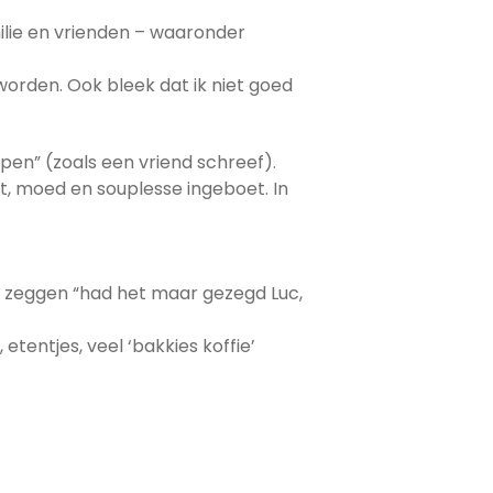
ilie en vrienden – waaronder
orden. Ook bleek dat ik niet goed
ppen” (zoals een vriend schreef).
t, moed en souplesse ingeboet. In
u zeggen “had het maar gezegd Luc,
tentjes, veel ‘bakkies koffie’