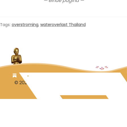
— einde pagina —
Tags:
overstroming
,
wateroverlast Thailand
© 2026 Luc Aalbrecht
Steuntje voor Luc?
Disclaimer-Privacy
Contact