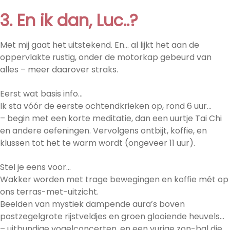
3. En ik dan, Luc..?
Met mij gaat het uitstekend. En… al lijkt het aan de
oppervlakte rustig, onder de motorkap gebeurd van
alles – meer daarover straks.
Eerst wat basis info…
Ik sta vóór de eerste ochtendkrieken op, rond 6 uur…
– begin met een korte meditatie, dan een uurtje Tai Chi
en andere oefeningen. Vervolgens ontbijt, koffie, en
klussen tot het te warm wordt (ongeveer 11 uur).
Stel je eens voor…
Wakker worden met trage bewegingen en koffie mét op
ons terras-met-uitzicht.
Beelden van mystiek dampende aura’s boven
postzegelgrote rijstveldjes en groen glooiende heuvels…
– uitbundige vogelconcerten, en een vurige zon-bal die