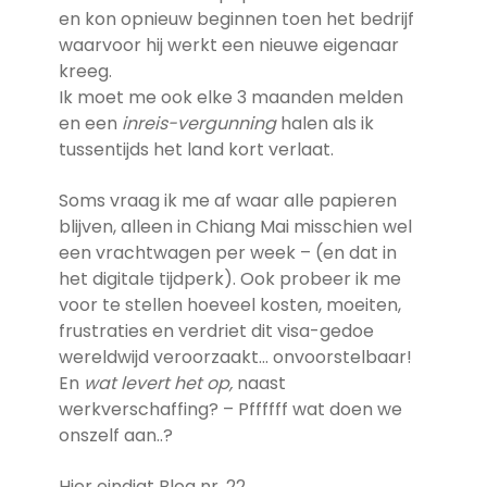
en kon opnieuw beginnen toen het bedrijf
waarvoor hij werkt een nieuwe eigenaar
kreeg.
Ik moet me ook elke 3 maanden melden
en een
inreis-vergunning
halen als ik
tussentijds het land kort verlaat.
Soms vraag ik me af waar alle papieren
blijven, alleen in Chiang Mai misschien wel
een vrachtwagen per week – (en dat in
het digitale tijdperk). Ook probeer ik me
voor te stellen hoeveel kosten, moeiten,
frustraties en verdriet dit visa-gedoe
wereldwijd veroorzaakt… onvoorstelbaar!
En
wat levert het op,
naast
werkverschaffing? – Pffffff wat doen we
onszelf aan..?
Hier eindigt Blog nr. 22.