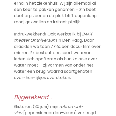
erna in het ziekenhuis. Wij zijn allemaal al
een keer te pakken genomen – z’n beet
doet erg zeer en de plek blijft dagenlang
rood, gezwollen en irritant pijnlijk.
Indrukwekkend! Ooit werkte ik bij
IMAX-
theater Omniversum
in Den Haag. Daar
draaiden we toen
Ants
, een docu-film over
mieren. Er bestaat een soort waarvan
leden zich opofferen als hun kolonie over
water moet – zij vormen van onder het
water een brug, waarna soortgenoten
over-hun-lijkjes oversteken.
Bijgetekend…
Gisteren (30 juni) mijn
retirement-
visa
[gepensioneerden-visum] verlengd