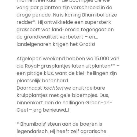
momenteel kaal – de boompjes die we
vorig jaar plantten zijn verschroeid in de
droge periode. Nu is koning Bhumibol onze
redder*. Hij ontwikkelde een supersterk
grassoort wat land-erosie tegengaat en
de grondkwaliteit verbetert – en…
landeigenaren krijgen het Gratis!
Afgelopen weekend hebben we 15.000 van
die Royal-grasplantjes laten uitplanten** –
een pittige klus, want de klei-hellingen zijn
plaatselijk betonhard.
Daarnaast
kochten
we onuitroeibare
kruipplantjes met gele bloempjes. Dus,
binnenkort zien de hellingen Groen-en-
Geel – erg benieuwd..!
* Bhumibols’ steun aan de boeren is
legendarisch. Hij heeft zelf agrarische