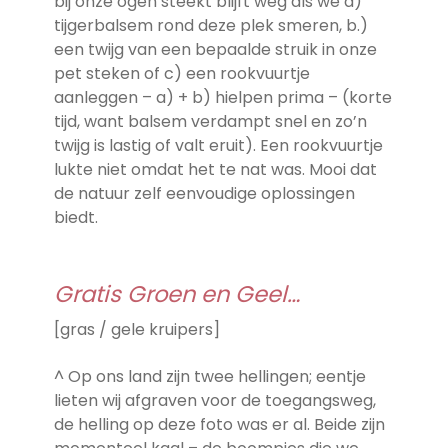
bij onze ogen steekt blijft weg als we a)
tijgerbalsem rond deze plek smeren, b.)
een twijg van een bepaalde struik in onze
pet steken of c) een rookvuurtje
aanleggen – a) + b) hielpen prima – (korte
tijd, want balsem verdampt snel en zo’n
twijg is lastig of valt eruit). Een rookvuurtje
lukte niet omdat het te nat was. Mooi dat
de natuur zelf eenvoudige oplossingen
biedt.
Gratis Groen en Geel…
[gras / gele kruipers]
^ Op ons land zijn twee hellingen; eentje
lieten wij afgraven voor de toegangsweg,
de helling op deze foto was er al. Beide zijn