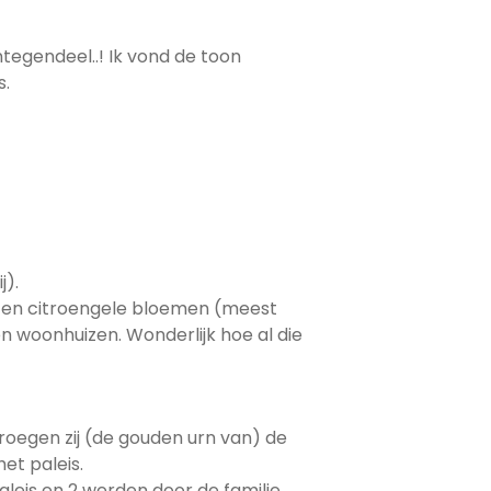
egendeel..! Ik vond de toon
s.
j).
- en citroengele bloemen (meest
 en woonhuizen. Wonderlijk hoe al die
droegen zij (de gouden urn van) de
et paleis.
aleis en 2 werden door de familie