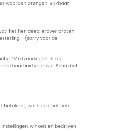
der woorden brengen. Blijkbaar
 ‘wat’ het hen deed, erover praten
sterling – (sorry voor de
tig TV uitzendingen. Ik zag
k dankbaarheid voor wat Bhumibol
t betekent, wel hoe ik het heb
stellingen, winkels en bedrijven