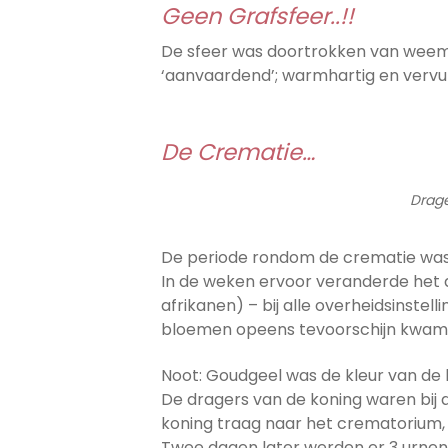
Geen Grafsfeer..!!
De sfeer was doortrokken van weemo
‘aanvaardend’; warmhartig en vervul
De Crematie…
Drage
De periode rondom de crematie was “o
In de weken ervoor veranderde het 
afrikanen) – bij alle overheidsinstel
bloemen opeens tevoorschijn kwam
Noot: Goudgeel was de kleur van de 
De dragers van de koning waren bij a
koning traag naar het crematorium, l
Twee dagen later werden er 3 urnen v