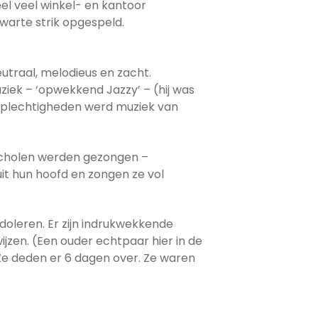
el veel winkel- en kantoor
zwarte strik opgespeld.
utraal, melodieus en zacht.
iek – ‘opwekkend Jazzy’ – (hij was
e plechtigheden werd muziek van
 scholen werden gezongen –
 uit hun hoofd en zongen ze vol
doleren. Er zijn indrukwekkende
jzen. (Een ouder echtpaar hier in de
Ze deden er 6 dagen over. Ze waren