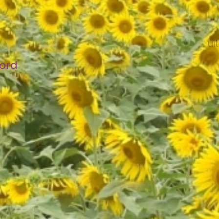
ui
bord