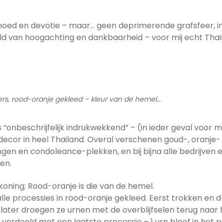
ed en devotie – maar… geen deprimerende grafsfeer, int
d van hoogachting en dankbaarheid – voor mij echt Thai
rs, rood-oranje gekleed – kleur van de hemel…
nbeschrijfelijk indrukwekkend” – (in ieder geval voor mi
decor in heel Thailand. Overal verschenen goud-, oranje
lingen en condoleance-plekken, en bij bijna alle bedrijven
en.
koning; Rood-oranje is die van de hemel.
lle processies in rood-oranje gekleed. Eerst trokken en 
ater droegen ze urnen met de overblijfselen terug naar h
erdeeld met een laatste processie – 1 urn bleef in het p