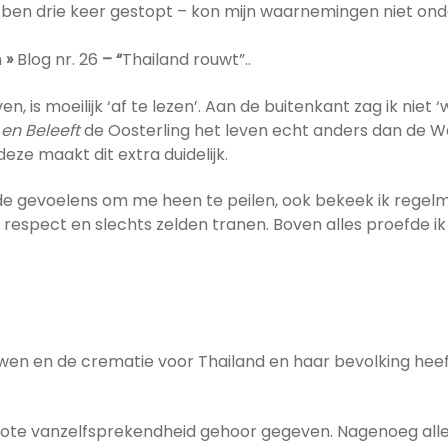
r ben drie keer gestopt – kon mijn waarnemingen niet on
n
»
Blog nr. 26
– “
Thailand rouwt”..
en, is moeilijk ‘af te lezen’. Aan de buitenkant zag ik niet
 en Beleeft
de Oosterling het leven echt anders dan de We
deze maakt dit extra duidelijk.
 de gevoelens om me heen te peilen, ook bekeek ik regelma
respect en slechts zelden tranen. Boven alles proefde i
ouwen en de crematie voor Thailand en haar bevolking heef
te vanzelfsprekendheid gehoor gegeven. Nagenoeg alle in