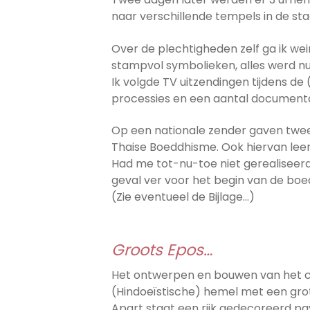
naar verschillende tempels in de sta
Over de plechtigheden zelf ga ik wei
stampvol symbolieken, alles werd nu
Ik volgde TV uitzendingen tijdens de 
processies en een aantal documentair
Op een nationale zender gaven twee
Thaise Boeddhisme. Ook hiervan leerd
Had me tot-nu-toe niet gerealiseerd 
geval ver voor het begin van de boed
(Zie eventueel de Bijlage…)
Groots Epos…
Het ontwerpen en bouwen van het cr
(Hindoeïstische) hemel met een gro
Apart staat een rijk gedecoreerd pav