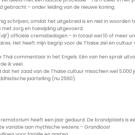
d gebracht – onder leiding van de nieuwe koning.
nig schrijven, omdat het uitgebreid is en niet in woorden
 met zorg en toewijding uitgevoerd.
(vijf) officiële crematiedagen – in totaal wel 10 of meer 
es. Het heeft mijn begrip voor de Thaise ziel en cultuur 
 Thai commentaar in het Engels. Eén van hen sprak uitv
e ik veel.
dat het zaad van de Thaise cultuur misschien wel 5.000 ja
dhistische jaartelling (nu 2560).
ematorium heeft een jaar geduurd. De brandplaats is ee
te variatie aan mythische wezens – Grandioos!
iljoen voor familie en gasten.